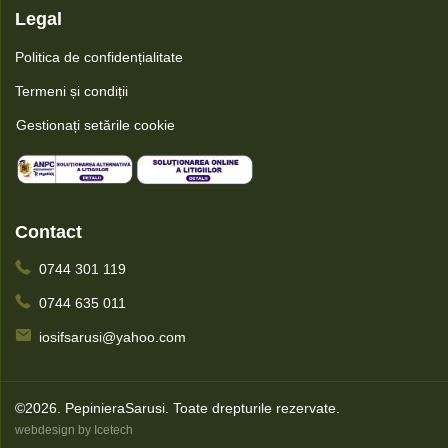
Legal
Politica de confidențialitate
Termeni și condiții
Gestionați setările cookie
Contact
0744 301 119
0744 635 011
iosifsarusi@yahoo.com
©2026. PepinieraSarusi.
Toate drepturile rezervate.
webdesign by Icetech