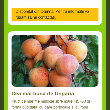
Disponibil din toamna. Pentru informatii va
rugam sa ne contactati.
Cea mai bună de Ungaria
Fruct de marime
mijlocie spre mare (45 -50 gr),
forma ovoidala, culoare portocalie si cu rosu