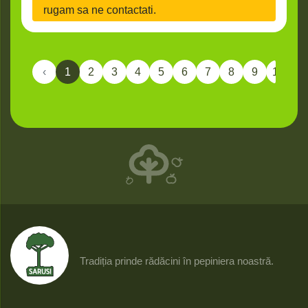
rugam sa ne contactati.
‹
1
2
3
4
5
6
7
8
9
10
11
Tradiția prinde rădăcini în pepiniera noastră.