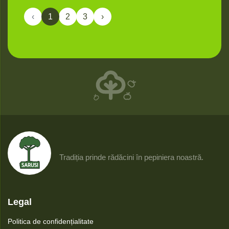
‹
1
2
3
›
Tradiția prinde rădăcini în pepiniera noastră.
Legal
Politica de confidențialitate