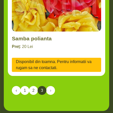
Samba polianta
Preț:
20
Lei
Disponibil din toamna. Pentru informatii va
rugam sa ne contactati.
‹
1
2
3
›